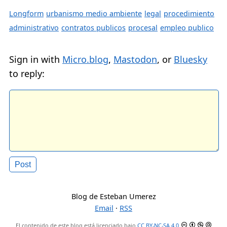
Longform
urbanismo medio ambiente
legal
procedimiento
administrativo
contratos publicos
procesal
empleo publico
Sign in with
Micro.blog
,
Mastodon
, or
Bluesky
to reply:
Blog de Esteban Umerez
Email
·
RSS
El contenido de este blog está licenciado bajo
CC BY-NC-SA 4.0