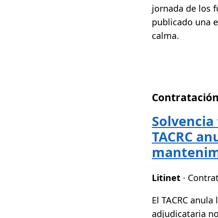
jornada de los 
publicado una e
calma.
Contratación
Solvencia 
TACRC anu
mantenimi
Litinet
· Contra
El TACRC anula 
adjudicataria n