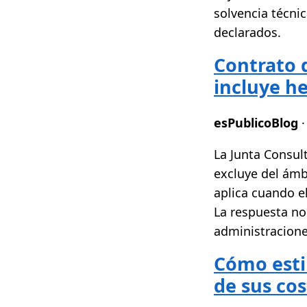
solvencia técnic
declarados.
Contrato d
incluye h
esPublicoBlog
·
La Junta Consul
excluye del ámb
aplica cuando e
La respuesta no
administracione
Cómo estim
de sus cos