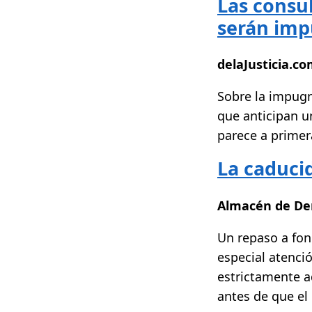
Las consul
serán imp
delaJusticia.c
Sobre la impugn
que anticipan u
parece a primera
La caducid
Almacén de De
Un repaso a fon
especial atenci
estrictamente a
antes de que el