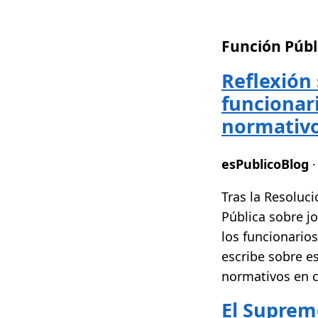
Función Públ
Reflexión 
funcionari
normativ
esPublicoBlog
·
Tras la Resoluci
Pública sobre j
los funcionario
escribe sobre es
normativos en c
El Supremo