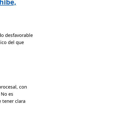
ohíbe,
do desfavorable
ico del que
procesal, con
. No es
 tener clara