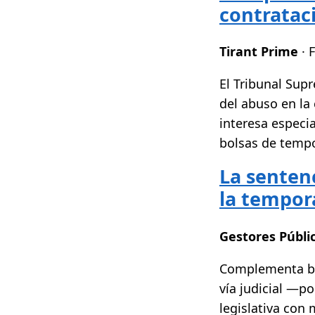
contratac
Tirant Prime
· 
El Tribunal Sup
del abuso en la
interesa especi
bolsas de tempo
La senten
la tempora
Gestores Públi
Complementa bien
vía judicial —p
legislativa con