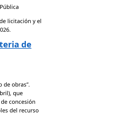
Pública
e licitación y el
2026.
teria de
o de obras”.
ril), que
s de concesión
les del recurso