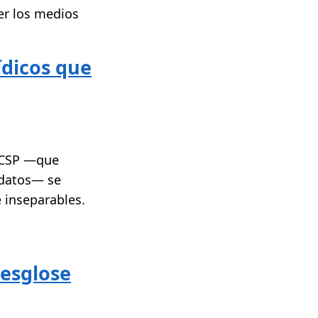
ner los medios
ídicos que
 LCSP —que
 datos— se
 inseparables.
desglose