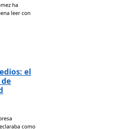
Gómez ha
pena leer con
edios: el
 de
d
presa
declaraba como